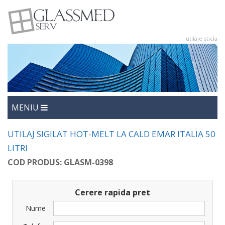
utilaje sticla
utilaje sticla
Glasmed
MENIU
UTILAJ SIGILAT HOT-MELT LA CALD EMAR ITALIA 50
LITRI
COD PRODUS: GLASM-0398
Cerere rapida pret
Nume