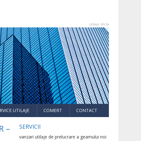
utilaje sticla
RVICE UTILAJE
COMERT
CONTACT
SERVICII
R –
vanzari utilaje de prelucrare a geamului noi