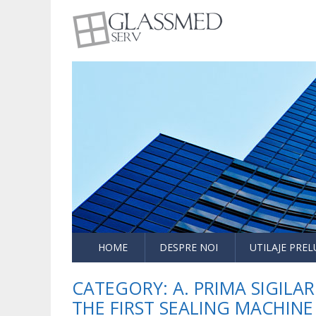
utilaje sticla
Glasmed
HOME
DESPRE NOI
UTILAJE PRE
CATEGORY:
A. PRIMA SIGILA
THE FIRST SEALING MACHIN