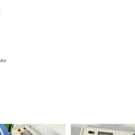
0
mate