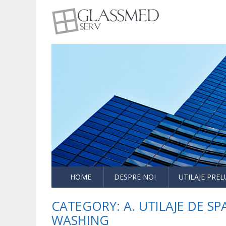
utilaje sticla
Glasmed
HOME
DESPRE NOI
UTILAJE PRE
CATEGORY:
A. UTILAJE DE S
WASHING