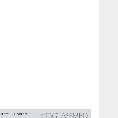
litate
Contact