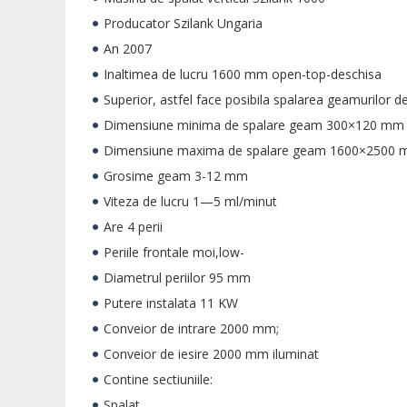
Producator Szilank Ungaria
An 2007
Inaltimea de lucru 1600 mm open-top-deschisa
Superior, astfel face posibila spalarea geamurilor 
Dimensiune minima de spalare geam 300×120 mm
Dimensiune maxima de spalare geam 1600×2500
Grosime geam 3-12 mm
Viteza de lucru 1—5 ml/minut
Are 4 perii
Periile frontale moi,low-
Diametrul periilor 95 mm
Putere instalata 11 KW
Conveior de intrare 2000 mm;
Conveior de iesire 2000 mm iluminat
Contine sectiuniile:
Spalat