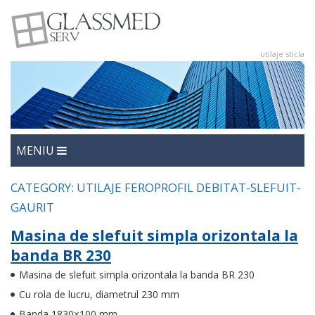
utilaje sticla
utilaje sticla
Glasmed
MENIU
CATEGORY:
UTILAJE FEROPROFIL DEBITAT-SLEFUIT-
GAURIT
Masina de slefuit simpla orizontala la
banda BR 230
Masina de slefuit simpla orizontala la banda BR 230
Cu rola de lucru, diametrul 230 mm
Banda 1830×100 mm