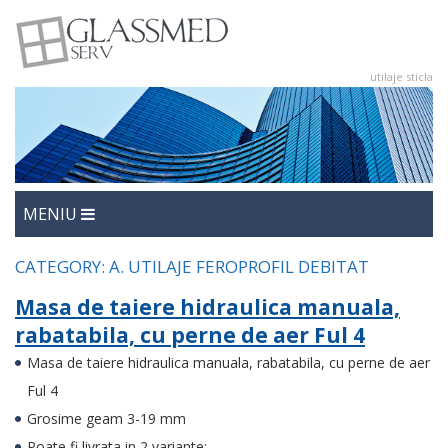
utilaje sticla
utilaje sticla
Glasmed
MENIU
CATEGORY:
A. UTILAJE FEROPROFIL DEBITAT
Masa de taiere hidraulica manuala,
rabatabila, cu perne de aer Ful 4
Masa de taiere hidraulica manuala, rabatabila, cu perne de aer
Ful 4
Grosime geam 3-19 mm
Poate fi livrata in 2 variante: