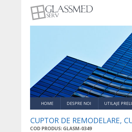
utilaje sticla
Glasmed
HOME
DESPRE NOI
UTILAJE PRE
CUPTOR DE REMODELARE, CU
COD PRODUS: GLASM-0349