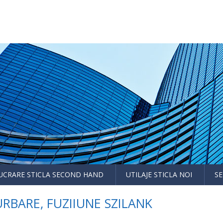
LUCRARE STICLA SECOND HAND
UTILAJE STICLA NOI
SE
RBARE, FUZIIUNE SZILANK