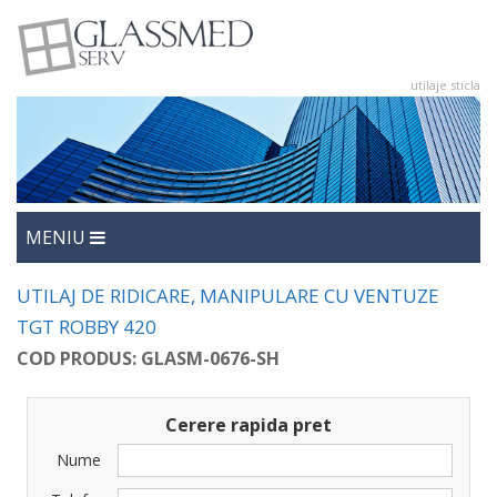
utilaje sticla
utilaje sticla
Glasmed
MENIU
UTILAJ DE RIDICARE, MANIPULARE CU VENTUZE
TGT ROBBY 420
COD PRODUS: GLASM-0676-SH
Cerere rapida pret
Nume