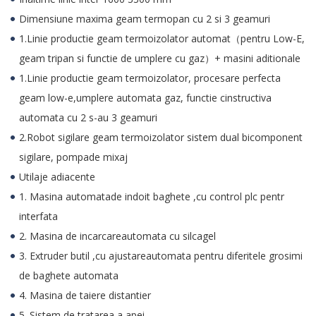
Dimensiune maxima geam termopan cu 2 si 3 geamuri
1.Linie productie geam termoizolator automat（pentru Low-E,
geam tripan si functie de umplere cu gaz）+ masini aditionale
1.Linie productie geam termoizolator, procesare perfecta
geam low-e,umplere automata gaz, functie cinstructiva
automata cu 2 s-au 3 geamuri
2.Robot sigilare geam termoizolator sistem dual bicomponent
sigilare, pompade mixaj
Utilaje adiacente
1. Masina automatade indoit baghete ,cu control plc pentr
interfata
2. Masina de incarcareautomata cu silcagel
3. Extruder butil ,cu ajustareautomata pentru diferitele grosimi
de baghete automata
4. Masina de taiere distantier
5. Sistem de tratarea a apei